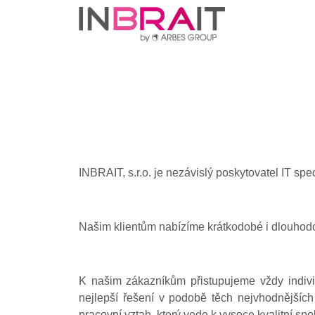
INBRAIT, s.r.o. je nezávislý poskytovatel IT spec
Našim klientům nabízíme krátkodobé i dlouhodobé
K našim zákazníkům přistupujeme vždy indiv
nejlepší řešení v podobě těch nejvhodnějších
pracovní vztah, který vede k vysoce kvalitní spo