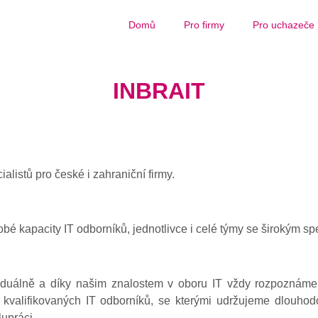
Domů
Pro firmy
Pro uchazeče
INBRAIT
ialistů pro české i zahraniční firmy.
 kapacity IT odborníků, jednotlivce i celé týmy se širokým spe
iduálně a díky našim znalostem v oboru IT vždy rozpoznáme 
 kvalifikovaných IT odborníků, se kterými udržujeme dlouhod
lupráci.