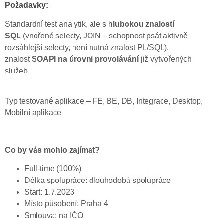
Požadavky:
Standardní test analytik, ale s
hlubokou znalostí
SQL
(vnořené selecty, JOIN – schopnost psát aktivně
rozsáhlejší selecty, není nutná znalost PL/SQL),
znalost
SOAPI na úrovni provolávání
již vytvořených
služeb.
Typ testované aplikace – FE, BE, DB, Integrace, Desktop,
Mobilní aplikace
Co by vás mohlo zajímat?
Full-time (100%)
Délka spolupráce: dlouhodobá spolupráce
Start: 1.7.2023
Místo působení: Praha 4
Smlouva: na IČO