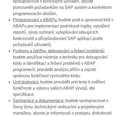
spolupracovat s koncovými uživateli, abyste
porozuměli požadavkům na SAP systém a konkrétním
programovacím úkolům.
Programování v ABAPu:
budete psát a upravovat kód v
ABAPu pro implementaci podnikové logiky, vytváření
reportů, vývoj rozhraní, vylepšování stávajících
funkcionalit a přizpůsobování SAP aplikací podle
požadavků uživatelů.
Podpora a údržba, debugování a řešení problémů:
budete používat nástroje a techniky pro debugování
kódu a identifikaci a řešení problémů v ABAP
programech, provádět analýzu příčin a zajistit
správnou funkčnost vyvinutého kódu.
Unit testování:
budete provádět unit testy k ověření
funkčnosti a výkonu vašich ABAP vývojů, dle
specifikace.
Spolupráce a dokumentace:
budete spolupracovat s
členy týmu, technickými vedoucími a projektovými
manažery, abyste je informovali o postupu, diskutovali