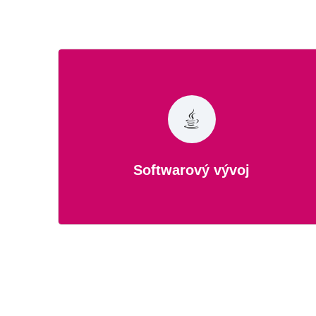
Softwarový vývoj
Jsi vývojář, SW architekt nebo tester?
Zde najdeš, co hledáš!
Softwarový vývoj