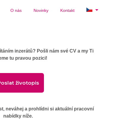
O nás
Novinky
Kontakt
ítáním inzerátů? Pošli nám své CV a my Ti
eme tu pravou pozici!
oslat životopis
 neváhej a prohlídni si aktuální pracovní
nabídky níže.