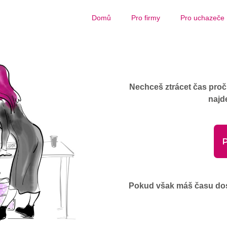
Domů
Pro firmy
Pro uchazeče
Nechceš ztrácet čas proč
najd
P
Pokud však máš času dost,