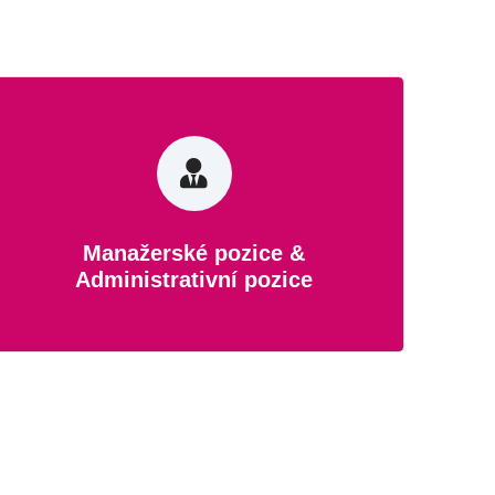
Manažerské pozice
Vedení týmu a zodpovědnost máš v
krvi? Podívej se, co Ti můžeme
Manažerské pozice &
nabídnout!
Administrativní pozice