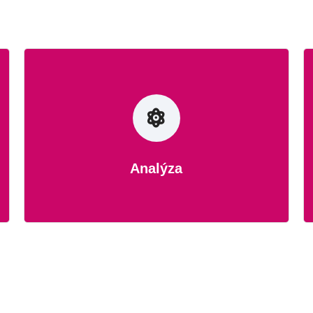
Analýza
Zabýváš se analýzou? Tady máme
pozice přímo pro Tebe!
Analýza