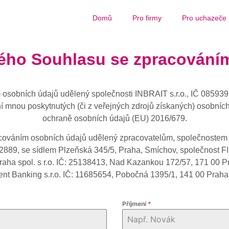
Domů
Pro firmy
Pro uchazeče
ého Souhlasu se zpracování
osobních údajů udělený společnosti INBRAIT s.r.o., IČ 085939
í mnou poskytnutých (či z veřejných zdrojů získaných) osobníc
ochraně osobních údajů (EU) 2016/679.
váním osobních údajů udělený zpracovatelům, společnostem s
889, se sídlem Plzeňská 345/5, Praha, Smíchov, společnost FI
raha spol. s r.o. IČ: 25138413, Nad Kazankou 172/57, 171 00 P
ent Banking s.r.o. IČ: 11685654, Pobočná 1395/1, 141 00 Praha
Příjmení
*