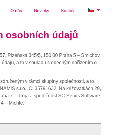
O nás
Novinky
Kontakt
m osobních údajů
57, Plzeňská 345/5, 150 00 Praha 5 – Smíchov,
h údajů, a to v souladu s obecným nařízením o
druženým v rámci skupiny společností, a to
NAMIS s.r.o. IČ: 35791632, Na križovatkách 29,
raha 7 – Troja a společnost SC Servis Software
 4 – Michle.