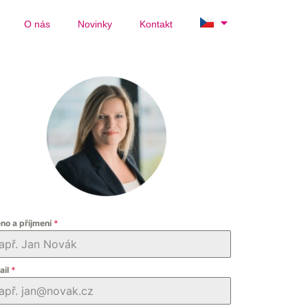
O nás
Novinky
Kontakt
no a příjmení
*
ail
*