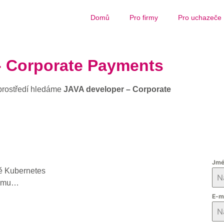
Domů
Pro firmy
Pro uchazeče
- Corporate Payments
prostředí hledáme
JAVA developer – Corporate
Jmé
mě Kubernetes
 týmu…
E-m