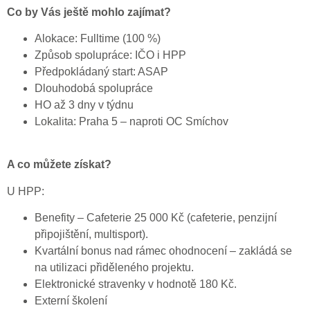
Co by Vás ještě mohlo zajímat?
Alokace: Fulltime (100 %)
Způsob spolupráce: IČO i HPP
Předpokládaný start: ASAP
Dlouhodobá spolupráce
HO až 3 dny v týdnu
Lokalita: Praha 5 – naproti OC Smíchov
A co můžete získat?
U HPP:
Benefity – Cafeterie 25 000 Kč (cafeterie, penzijní
připojištění, multisport).
Kvartální bonus nad rámec ohodnocení – zakládá se
na utilizaci přiděleného projektu.
Elektronické stravenky v hodnotě 180 Kč.
Externí školení