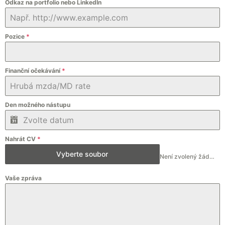
Odkaz na portfolio nebo LinkedIn
Pozice
*
Finanční očekávání
*
Den možného nástupu
Nahrát CV
*
Vyberte soubor
Není zvolený žádný soubor
Vaše zpráva