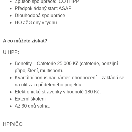
Způsob spolupráce: IČO i HPP
Předpokládaný start: ASAP
Dlouhodobá spolupráce
HO až 3 dny v týdnu
A co můžete získat?
U HPP:
Benefity – Cafeterie 25 000 Kč (cafeterie, penzijní
připojištění, multisport).
Kvartální bonus nad rámec ohodnocení – zakládá se
na utilizaci přiděleného projektu.
Elektronické stravenky v hodnotě 180 Kč.
Externí školení
Až 30 dnů volna.
HPP/IČO