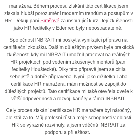
manažera. Během procesu získání této certifikace jsem
získala hlubší porozumění moderním trendům a postupům v
HR. Děkuji paní
Šimšové
za inspirující kurz. Její zkušenosti
jako HR ředitelky v Edenred byly nepostradatelné.
Společnost INBRAIT mi poskytla vynikající přípravu na
certifikační zkoušku. Dalším důležitým prvkem byla praktická
zkušenost, kdy mi INBRAIT umožnil pracovat na reálných
HR projektech pod vedením zkušených mentorů (paní
ředitelky Houštecké). Díky této přípravě jsem se cítila
sebejistě a dobře připravena. Nyní, jako držitelka Laba
certifikace HR manažera, mám možnost se zapojit do
důležitých projektů. Tato certifikace mi také otevřela dveře k
větší odpovědnosti a rozvoji kariéry v rámci INBRAIT.
Celý proces získání certifikace HR manažera byl náročný,
ale stál za to. Můj profesní růst a moje schopnosti v oblasti
HR se výrazně rozvinuly, a jsem vděčná INBRAIT za
podporu a příležitost.